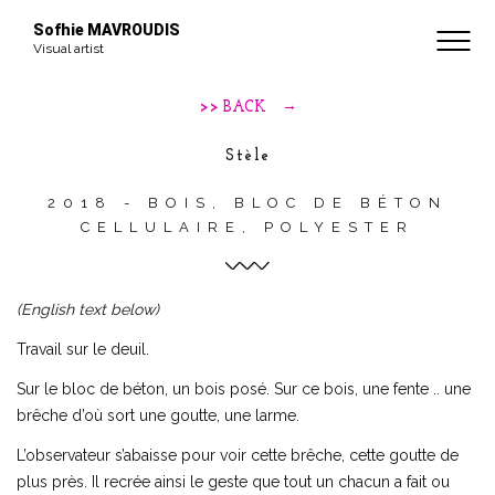
BIOGRAPHIE
Sofhie MAVROUDIS
Visual artist
CONTACT
>> BACK
Stèle
2018 - BOIS, BLOC DE BÉTON
CELLULAIRE, POLYESTER
(English text below)
Travail sur le deuil.
Sur le bloc de béton, un bois posé. Sur ce bois, une fente .. une
brêche d’où sort une goutte, une larme.
L’observateur s’abaisse pour voir cette brêche, cette goutte de
plus près. Il recrée ainsi le geste que tout un chacun a fait ou