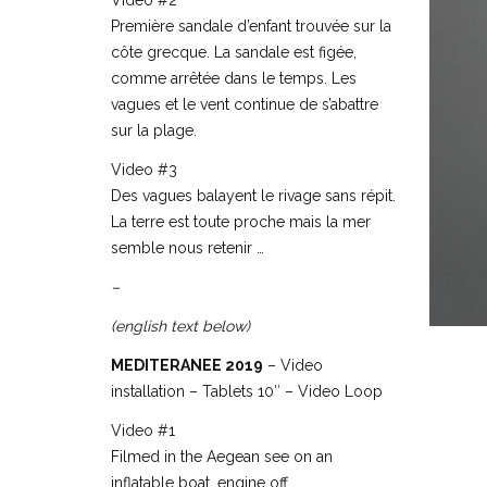
Video #2
Première sandale d’enfant trouvée sur la
côte grecque. La sandale est figée,
comme arrêtée dans le temps. Les
vagues et le vent continue de s’abattre
sur la plage.
Video #3
Des vagues balayent le rivage sans répit.
La terre est toute proche mais la mer
semble nous retenir …
–
(english text below)
MEDITERANEE 2019
– Video
installation – Tablets 10″ – Video Loop
Video #1
Filmed in the Aegean see on an
inflatable boat, engine off